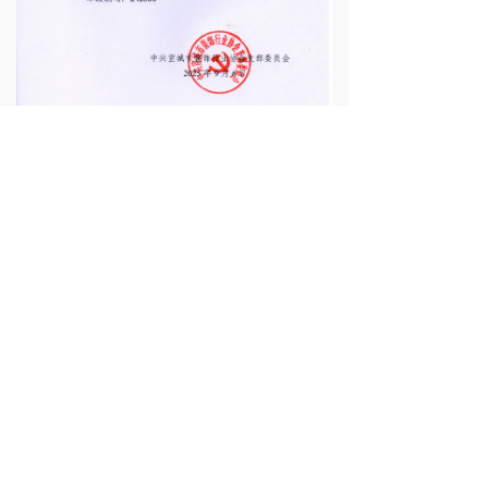
上一篇：
无
ꄴ
下一篇：
无
ꄲ
宣城市装饰行业协会
按钮
电 话：18256352211（徐先生）