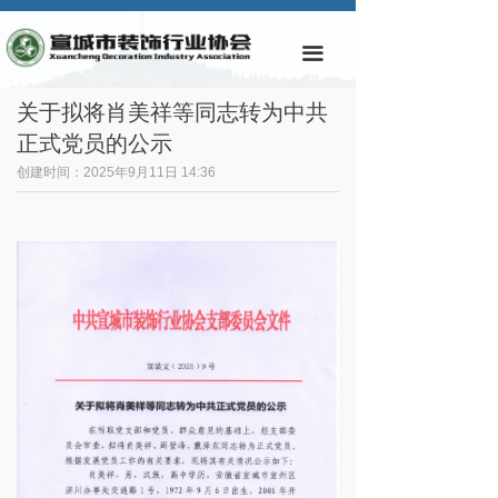
首页
끀
协会简介
关于拟将肖美祥等同志转为中共
协会动态
正式党员的公示
通知公告
创建时间：
2025年9月11日
14:36
规章制度
会员动态
会员单位
样板企业与工程
业主投诉通报
视频专区