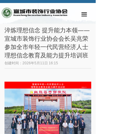
首页
끀
协会简介
淬炼理想信念 提升能力本领——
协会动态
宣城市装饰行业协会会长吴兆荣
参加全市年轻一代民营经济人士
通知公告
理想信念教育及能力提升培训班
规章制度
创建时间：
2026年5月11日
16:15
会员动态
会员单位
样板企业与工程
业主投诉通报
视频专区